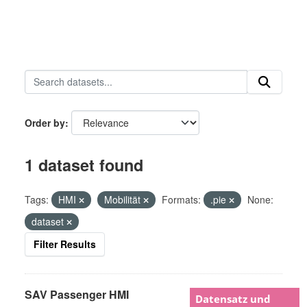
Order by
1 dataset found
Tags:
HMI
Mobilität
Formats:
.pie
None:
dataset
Filter Results
SAV Passenger HMI
Datensatz und