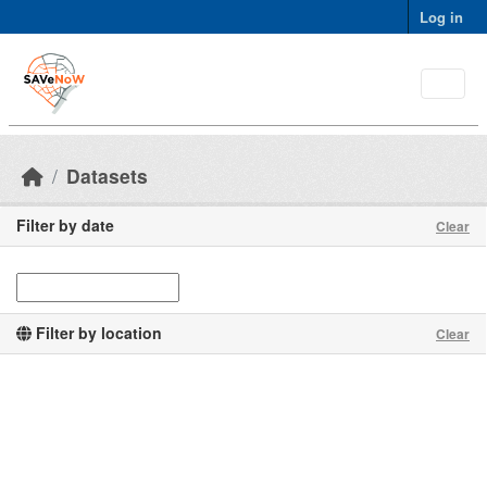
Skip to main content
Log in
Datasets
Filter by date
Clear
Filter by location
Clear