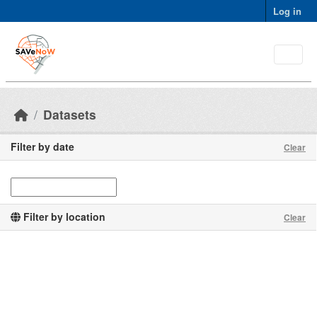
Skip to main content
Log in
Datasets
Filter by date
Clear
Filter by location
Clear