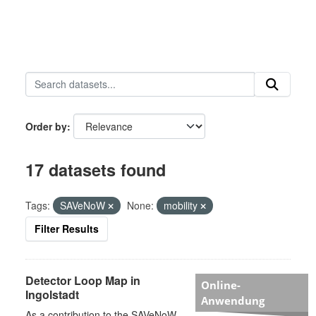
Order by
17 datasets found
Tags:
SAVeNoW
None:
mobility
Filter Results
Detector Loop Map in
Online-
Ingolstadt
Anwendung
As a contribution to the SAVeNoW