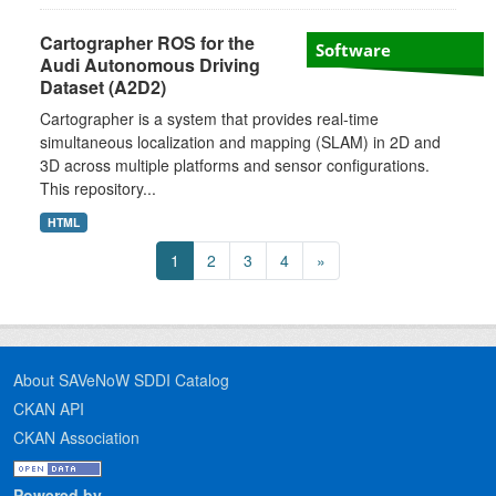
Cartographer ROS for the
Software
Audi Autonomous Driving
Dataset (A2D2)
Cartographer is a system that provides real-time
simultaneous localization and mapping (SLAM) in 2D and
3D across multiple platforms and sensor configurations.
This repository...
HTML
1
2
3
4
»
About SAVeNoW SDDI Catalog
CKAN API
CKAN Association
Powered by