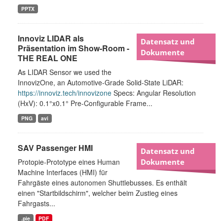
PPTX
Innoviz LIDAR als
Datensatz und
Präsentation im Show-Room -
Dokumente
THE REAL ONE
As LIDAR Sensor we used the
InnovizOne, an Automotive-Grade Solid-State LiDAR:
https://innoviz.tech/innovizone
Specs: Angular Resolution
(HxV): 0.1°x0.1° Pre-Configurable Frame...
PNG
avi
SAV Passenger HMI
Datensatz und
Protopie-Prototype eines Human
Dokumente
Machine Interfaces (HMI) für
Fahrgäste eines autonomen Shuttlebusses. Es enthält
einen "Startbildschirm", welcher beim Zustieg eines
Fahrgasts...
.pie
PDF